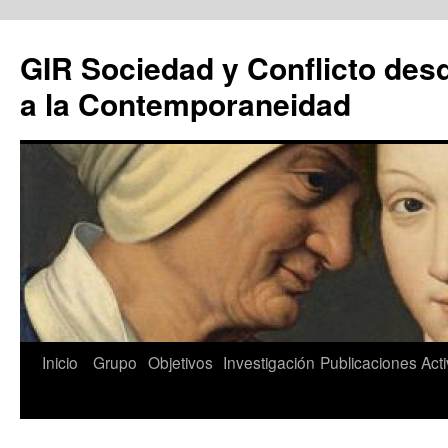
Saltar
al
GIR Sociedad y Conflicto des
contenido
a la Contemporaneidad
Inicio
Grupo
Objetivos
Investigación
Publicaciones
Act